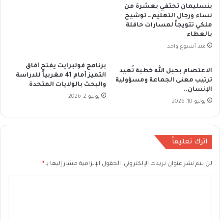
بنسليمان تحتفي بعشرة من
نساء ورجال التعليم… توشيح
ملكي تتويجاً لمسارات حافلة
بالعطاء
منذ أسبوع واحد
برنامج فولبرايت يفتح آفاق
الاعتصام بحبل الله خطبة تُعيد
التميز أمام 41 مغربياً للدراسة
ترتيب معنى الجماعة ومسؤولية
والبحث بالولايات المتحدة
الإنسان..
يوليو 2, 2026
يوليو 10, 2026
اترك تعليقاً
لن يتم نشر عنوان بريدك الإلكتروني.
الحقول الإلزامية مشار إليها بـ
*
ا
ل
ت