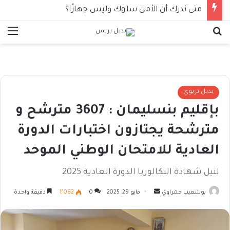
متى ندرك أن الأمن سلوك وليس جهازًا؟
بحث عن
الق
بديل تربوي
بإقليم بنسليمان : 3607 مترشح و
مترشحة يجتازون اختبارات الدورة
العادية للامتحان الوطني الموحد
لنيل شهادة البكالوريا الدورة العادية 2025
أرسل
بوشعيب حمراوي
مايو 29, 2025
0
1٬082
دقيقة واحدة
بريدا
إلكترونيا