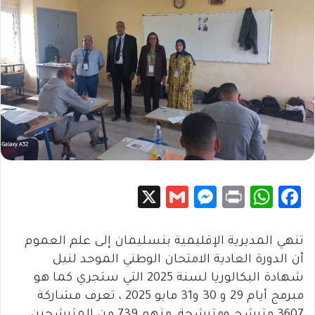
X
G
M
Pr
W
Fa
m
es
in
h
c
ail
se
t
at
e
تنهي المديرية الإقليمية بنسليمان إلى علم العموم
n
sA
b
أن الدورة العادية الامتحان الوطني الموحد لنيل
شهادة البكالوريا لسنة 2025 التي ستجري كما هو
g
p
o
مبرمج أيام 29 و 30 و31 مايو 2025 ، تعرف مشاركة
er
p
ok