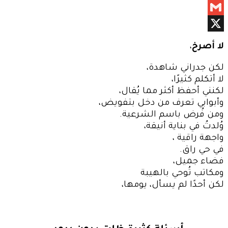
Messenger
Gmail
X
لا أصرخ
،
لكن جدراني شاهدة،
لا أتكلم كثيرًا،
لكنني أحفظ أكثر مما يُقال،
وأبوابي تعرف من دخل بتفويض،
ومن فُرض باسم الشرعية.
وُلدتُ في بناية أنيقة،
واجهة راقية ،
في حي راق.
فضاء جميل،
ومكاتب تُوحي بالهيبة
لكن أحدًا لم يسأل، يومها،