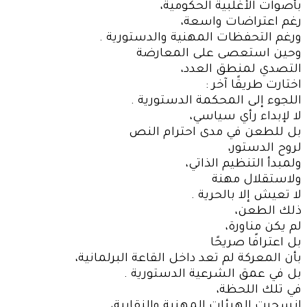
بأصوات الأغلبية الحكومية،
رغم اعتراضات واسعة،
ورغم التحفظات المهنية والدستورية .
وحين استعصى على المعارضة
التصدي لمنطق العدد،
اختارت طريقًا آخر :
اللجوء إلى المحكمة الدستورية .
لا لإبداء رأي سياسي،
بل للطعن في مدى احترام النص
لروح الدستور،
ولمبدأ التنظيم الذاتي،
ولاستقلال مهنة
لا تعيش إلا بالحرية .
ذلك الطعن،
لم يكن مناورة،
بل اعترافًا صريحًا
بأن المعركة لم تعد داخل القاعة البرلمانية،
بل في عمق الشرعية الدستورية .
في تلك اللحظة،
انسحبت الهيئات المهنية والنقابية،