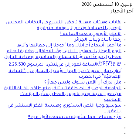
الإثنين, 10 أغسطس 2026
آخر الأخبار
نقابات وهيئات مهنية ترفض التسرع في انتخابات المجلس
الوطني للصحافة وتدعو إلى وقفة احتجاجية
الإعلام الأوروبي ولعنة النعامة !!
رفقاً بأبناء وبنات الجزائر
ما أجمل أسماء أحزابنا… وما أحوجنا إلى معانيها وأثرها
اليوم الوطني للمهاجر… لا نريد يومًا للاحتفال بمغاربة العالم
فقط، بل موعدًا سنويًا للاستماع والمحاسبة وصناعة الحلول
🚨🚩🇲🇦🕛الساعة تعود إلى غرينتش: المرسوم 2.26.530
يُنهي ثماني سنوات من الجدل ويُسدِل الستار على “الساعة
الإضافيّة” في المغرب
متى ندرك أن الأمن سلوك وليس جهازًا؟
الجامعة الوطنية للصحافة تستنكر منع طاقم القناة الثانية
من دخول سبتة وتدق ناقوس الخطر بشأن الانزلاقات
الإعلامية
سوسيولوجيا النص الدستوري وهندسة الفكر الاستشرافي
بالمغرب
هيّئ نفسك.. فما سأقوله ستسمعه لأول مرة !!
فيسبوك
X