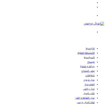
يوتيوب
انستقرام
القائمة
بحث
عن
الرئيسية
الأنشطة الملكية
السياسية
ميساج
جرائم و قضايا
نبض الشارع
تحقيقات
بديل تربوي
اقلام حرة
بديل رياضي
كتاب البديل
بديل الثقافة و الفن
قناة البديل بريس