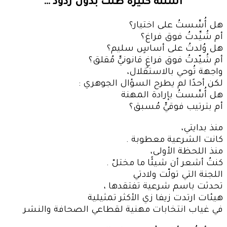
أسئلة كثيرة ظلت بدون ردود …
هل أُسِّستُ على اختيار؟
أم شُيِّدتُ فوق فراغ؟
هل وُلدتُ على أساسٍ سليم؟
أم شُيّدتُ فوق فراغٍ قانونيٍّ مُقلق؟
واجهة تُوحي بالاستقلال،
لكن أحدًا لم يطرح السؤال الجوهري :
هل أُسِّستُ بإرادة المهنة
أم بترتيب فوقيٍّ مُسبق؟
منذ بدايتي،
كانت الشرعية معطوبة .
منذ اللحظة الأولى،
كنتُ أشعر أن شيئًا ما مختلّ .
اللجنة التي تولّت ولادتي
تحدثت باسم شرعية تفتقدها ،
هيئات ارتدت زيفا زي الأكثر تمثيلية
في غياب انتخابات مهنية لقطاعي الصحافة والنشر