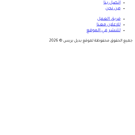
اتصل بنا
من نحن
فريق العمل
للإعلان معنا
للنشر في الموقع
جميع الحقوق محفوظة لموقع بديل بريس © 2026
X
زر
تيلقرام
واتساب
فيسبوك
الذهاب
إلى
الأعلى