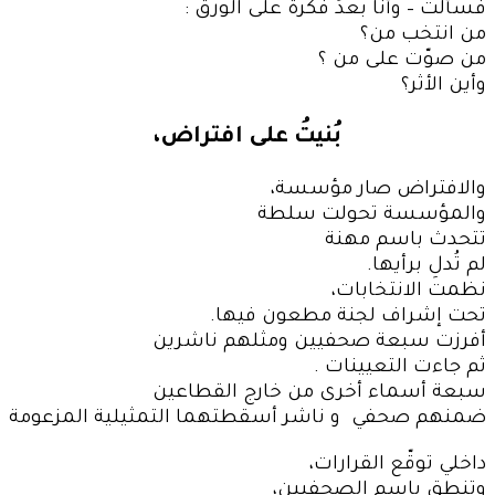
فسألتُ – وأنا بعدُ فكرة على الورق :
من انتخب من؟
من صوّت على من ؟
وأين الأثر؟
بُنيتُ على افتراض،
والافتراض صار مؤسسة،
والمؤسسة تحولت سلطة
تتحدث باسم مهنة
لم تُدلِ برأيها.
نظمت الانتخابات،
تحت إشراف لجنة مطعون فيها.
أفرزت سبعة صحفيين ومثلهم ناشرين
ثم جاءت التعيينات .
سبعة أسماء أخرى من خارج القطاعين
ضمنهم صحفي و ناشر أسقطتهما التمثيلية المزعومة
داخلي توقّع القرارات،
وتنطق باسم الصحفيين،