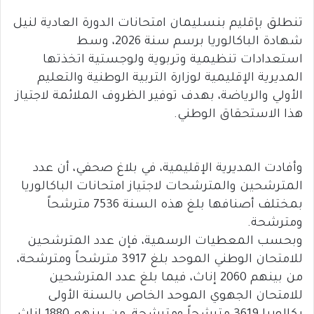
m
es
in
h
c
تنطلق بإقليم بنسليمان امتحانات الدورة العادية لنيل
ail
se
t
at
e
شهادة الباكالوريا برسم سنة 2026، وسط
n
sA
b
استعدادات تنظيمية وتربوية ولوجستية اتخذتها
g
p
o
المديرية الإقليمية لوزارة التربية الوطنية والتعليم
er
p
ok
الأولي والرياضة، بهدف توفير الظروف الملائمة لاجتياز
هذا الاستحقاق الوطني.
وأفادت المديرية الإقليمية، في بلاغ صحفي، أن عدد
المترشحين والمترشحات لاجتياز امتحانات الباكالوريا
بمختلف أصنافها بلغ هذه السنة 7536 مترشحاً
ومترشحة.
وبحسب المعطيات الرسمية، فإن عدد المترشحين
للامتحان الوطني الموحد بلغ 3917 مترشحاً ومترشحة،
من بينهم 2060 إناث، فيما بلغ عدد المترشحين
للامتحان الجهوي الموحد الخاص بالسنة الأولى