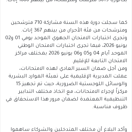
بكالوريا 3619 مترشحاً ومترشحة، من بينهم 1880 إناث.
كما سجلت دورة هذه السنة مشاركة 710 مترشحين
ومترشحات من فئة الأحرار، من بينهم 367 إناث.
وتجرى اختبارات الامتحان الجهوي الموحد يومي 01 و02
يونيو 2026، فيما تجرى اختبارات الامتحان الوطني
الموحد أيام 04 و05 و06 يونيو 2026 بمختلف مراكز
الامتحان التابعة للإقليم.
ومن أجل ضمان السير العادي لهذه الامتحانات،
عملت المديرية الإقليمية على تعبئة الموارد البشرية
والوسائل اللوجستية الضرورية، حيث تم تجهيز 15
مركزاً لإجراء الامتحانات، مع اتخاذ مختلف التدابير
التنظيمية المعتمدة لضمان مرور هذا الاستحقاق في
ظروف مناسبة.
وأكد البلاغ أن مختلف المتدخلين والشركاء ساهموا