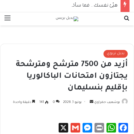
هيّئ نفسك.. فما سأقوله ستسمعه لأول مرة !!
بحث عن
الق
بديل تربوي
أزيد من 7500 مترشح ومترشحة
يجتازون امتحانات الباكالوريا
بإقليم بنسليمان
أرسل
بوشعيب حمراوي
يونيو 1, 2026
0
141
دقيقة واحدة
بريدا
إلكترونيا
X
G
M
Pr
W
Fa