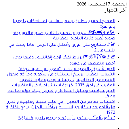
الجمعة, 7 أغسطس 2026
آخر الأخبار
المخرج المغربي طارق رسمي: «السينما انعكاس لوعينا
بالواقع»
🚨🇲🇦👑🏇🏽المرحوم الحسن الثاني وصهوة التبوريدة:
صورة تُعيد كتابة الذاكرة المغربية
🚨🚩مشاريع على الورق وأطلال على الأرض: ماذا يحدث في
بنسليمان؟
🚨🚩⚽🇲🇦💰💸الرباط تفجّر أزمة إنفانتينو.. وفيفا يدخل
أخطر منعطف في عهده..
الدور الأمريكي الجديد في دعم “مغربٍ في غاية الجِدّة”
الشباب المغربي يرسخ الاستثناء في سكونه وحراكه ويحول
الهجرة غير النظامية إلى رسالة وطنية عابرة للحدود
المغرب في أفق 2035: قراءة استشرافية في المتغيرات
الجيوسياسية وتحليل المخاطر والفرص لبناء دولة صاعدة
قوية.
اكتشاف صادم من الصين.. في ملف سبتة ومليلية والجزر !!
هل أتاكم حديث غار جبيلات .. حين أخلّت الجزائر بروح اتفاقية
1972
“ستّون ألفاً”.. يستحيل أن يتحركوا بدون تدبير مُسْبَق!!
فيسبوك