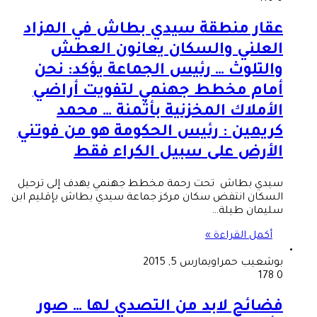
عقار منطقة سيدي بطاش في المزاد
العلني والسكان يعانون العطش
والتلوث … رئيس الجماعة يؤكد: نحن
أمام مخطط جهنمي لتفويت أراضي
الأملاك المخزنية بأثمنة … محمد
كريمين : رئيس الحكومة هو من فوتني
الأرض على سبيل الكراء فقط
سيدي بطاش تحت رحمة مخطط جهنمي يهدف إلى ترحيل
السكان انتفض سكان مركز جماعة سيدي بطاش بإقليم ابن
سليمان طيلة…
أكمل القراءة »
بوشعيب حمراوي
مارس 5, 2015
178
0
فضائح لابد من التصدي لها … صور