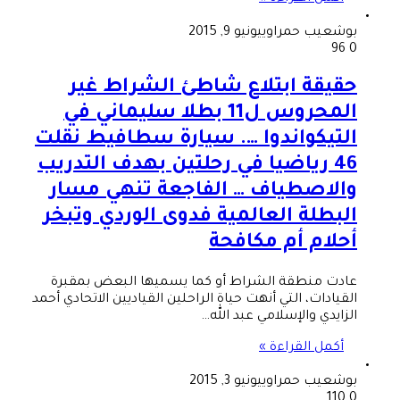
بوشعيب حمراوي
يونيو 9, 2015
96
0
حقيقة ابتلاع شاطئ الشراط غير
المحروس ل11 بطلا سليماني في
التيكواندوا …. سيارة سطافيط نقلت
46 رياضيا في رحلتين بهدف التدريب
والاصطياف … الفاجعة تنهي مسار
البطلة العالمية فدوى الوردي وتبخر
أحلام أم مكافحة
عادت منطقة الشراط أو كما يسميها البعض بمقبرة
القيادات، التي أنهت حياة الراحلين القياديين الاتحادي أحمد
الزايدي والإسلامي عبد الله…
أكمل القراءة »
بوشعيب حمراوي
يونيو 3, 2015
110
0