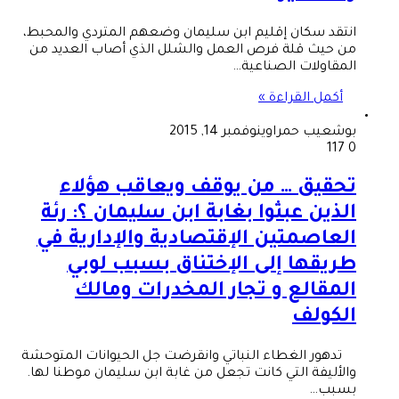
انتقد سكان إقليم ابن سليمان وضعهم المتردي والمحبط،
من حيث قلة فرص العمل والشلل الذي أصاب العديد من
المقاولات الصناعية…
أكمل القراءة »
بوشعيب حمراوي
نوفمبر 14, 2015
117
0
تحقيق … من يوقف ويعاقب هؤلاء
الذين عبثوا بغابة ابن سليمان ؟: رئة
العاصمتين الإقتصادية والإدارية في
طريقها إلى الإختناق بسبب لوبي
المقالع و تجار المخدرات ومالك
الكولف
تدهور الغطاء النباتي وانقرضت جل الحيوانات المتوحشة
والأليفة التي كانت تجعل من غابة ابن سليمان موطنا لها.
بسبب…