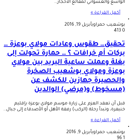
الواسع والعشوائي لمقالع الأحجار…
أكمل القراءة »
بوشعيب حمراوي
أبريل 19, 2016
413
0
تحقيق… طقوس وعادات مولاي بوعزة …
بركات أم خرافات ؟ … حمارة تحولت إلى
بغلة وعملت ساعية البريد بين مولاي
بوعزة ومولاي بوشعيب الصخرة
والحصيرة جهازين للكشف عن
(مسخوط) و(مرضي) الوالدين
قبل أن تعقد العزم على زيارة موسم مولاي بوعزة بإقليم
خنيفرة، وتبدأ رحلة (الركب) رفقة الأهل أو الأصدقاء إلى جبال…
أكمل القراءة »
بوشعيب حمراوي
أبريل 9, 2016
96
1