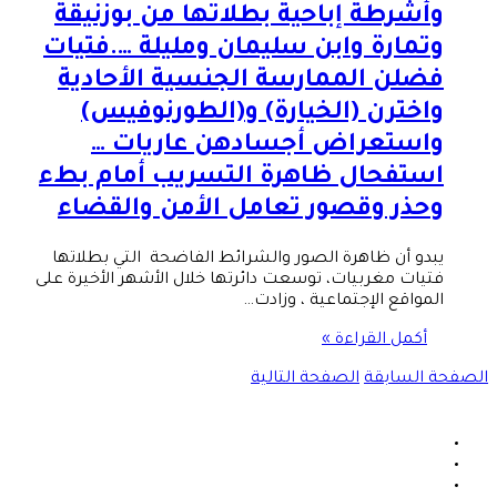
وأشرطة إباحية بطلاتها من بوزنيقة
وتمارة وابن سليمان ومليلة ….فتيات
فضلن الممارسة الجنسية الأحادية
واخترن (الخيارة) و(الطورنوفيس)
واستعراض أجسادهن عاريات …
استفحال ظاهرة التسريب أمام بطء
وحذر وقصور تعامل الأمن والقضاء
يبدو أن ظاهرة الصور والشرائط الفاضحة التي بطلاتها
فتيات مغربيات، توسعت دائرتها خلال الأشهر الأخيرة على
المواقع الإجتماعية ، وزادت…
أكمل القراءة »
الصفحة السابقة
الصفحة التالية
فيسبوك
X
يوتيوب