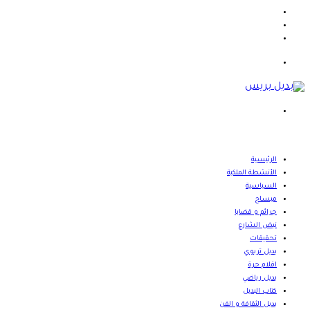
X
يوتيوب
انستقرام
القائمة
بحث
عن
الرئيسية
الأنشطة الملكية
السياسية
ميساج
جرائم و قضايا
نبض الشارع
تحقيقات
بديل تربوي
اقلام حرة
بديل رياضي
كتاب البديل
بديل الثقافة و الفن