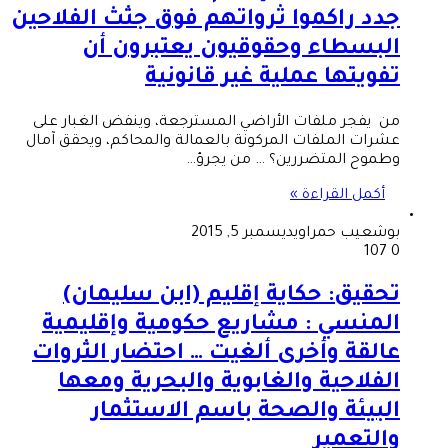
جدد راكموا ثرواتهم فوق جثث الفلاحين
البسطاء وحقوقيون يعتبرون أن
تفويتها عملية غير قانونية
من يفجر ملفات الأراضي المسترجعة، وينفض الغبار على
عشرات الملفات المركونة بالعمالة والمحاكم، ويحقق آمال
وطموح المتضررين؟ … من يجرؤ…
أكمل القراءة »
بوشعيب حمراوي
ديسمبر 5, 2015
107
0
تحقيق: حكاية إقليم (ابن سليمان)
المنسي : مشاريع حكومية وإقليمية
عالقة وأخرى ألغيت … احتضار الثروات
الفلاحية والغابوية والبحرية ومعها
البيئة والصحة باسم الاستثمار
والتعمير