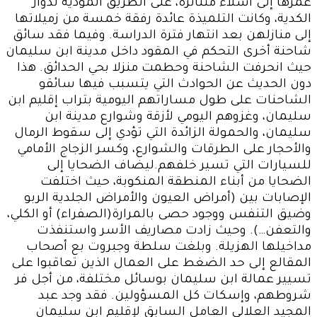
عمرها إلى أشلاء متناثرة، على الطريق المؤدية لدوار
الكدية، وكانت التلميذة عائدة رفقة خمسة من زميلاتها
إلى منازلهن بعد انتهار فترة الدراسة. وفيما فقد سائق
شاحنة أخرى التحكم في المقود داخل مدينة ابن سليمان
حيث انحرفت الشاحنة وحطمت منزلا بحي الحدائق. هذا
دون الحديث عن الحوادث التي يتسبب فيها سائقو
الشاحنات على طول مساراتهم اليومية بتراب إقليم ابن
سليمان، وغزوهم اليومي لأزقة وشوارع مدينة ابن
سليمان، والحمولة الزائدة التي تؤدي إلى سقوط الرمال
والأحجار على الطرقات والشوارع، وكسر الزجاج الأمامي
للسيارات التي تسير خلفهم.ليضاف الضحايا إلى
الضحايا من أبناء المنطقة المنكوبة، حيث اختلفت
الإصابات بين (أمراض العيون والأمراض الجلدية الربو
وضيق التنفس ووجود حصى بالمرارة(الصفراء) أو الكلي،
والتعفن…). وحيث زادت مصاريف الأسر واستنفذت
مداخيلها الهزيلة. وبلغت سلطة وجبروت بع أصحاب
المقالع إلى حد الضغط على العمال الذين تعاقبوا على
تسيير عمالة ابن سليمان بوسائل مختلفة، من أجل فر
شروطهم، وإسكات كل المسؤولين. فقد وجد عبد
المجيد العلالي العامل السابق لإقليم ابن سليمان