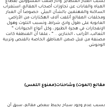
بسبب الغبار المتطاير. وأثار صمت المسؤولين بقطاع
المياه والغابات عن تجاوزات أصحاب المقالع، استغراب
الساكنة والمهتمين بالشأن البيئي. خصوصا أن الغبار
ومخلفات المقالع أتلفت آلاف الهكتارات من الأراضي
الغابوية على طول وادي شراط، وتسبب التلوث وهول
الإنفجارات في هجرة الطيور ، وكل أنواع الحيوانات ”
الثعالب، الأرانب ، الخنازير، .. ” ، علما أن المنطقة كانت
مصنفة من قبل ضمن المناطق الخاصة بالقنص وتربية
الوحوش
.
مقالع (الموت) وشاحنات(ممنوع اللمس)
بسبب عدم وجود سياج يحيط ببعض مقالع، سبق أن