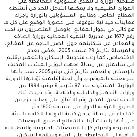
صلاحية الوزارة لا تتعدى مسؤولية المحافظة على
الموارد الطبيعية ولا يمكنها التدخل للحد من أنشطة
القطاع الخاص. وطالبوا المسؤولين بالوزارة بإجراء
معاينات ميدانية للوقوف على خطورة الوضع على كل ما
هو كائن حي بجوار المقالع. وتوصل المتضررون برد تحت
رقم 1677 من مديرية التنمية المعدنية بوزارة الطاقة
والمعادن عن شكايتهم حول الضرر الناجم عن المقالع،
والمرسلة بتاريخ 29 غشت 2005، يقضي بعدم
الاختصاص، كما ردت مندوبية الإسكان والتعمير بإقليم
ابن سليمان عن رسالة وجهت للوزير المنتدب المكلف
بالإسكان والتعمير بتاريخ ثاني يونيو2005 ، تفيد بأنها
غير معنية بالموضوع، وأن لجنة إقليمية تؤطرها الدورية
الوزارية المشتركة عدد 87 بتاريخ 8 يونيو 1994 بين
وزارات التجهيز والداخلية والفلاحة، وقد خرجت تلك
اللجنة لعين المكان وتم الاتفاق على إصلاح جزء من
الطريق المؤدية للدوار على مسافة 1800 متر
.
كما جاء في رسالة رد من كتابة الدولة المكلفة بالبيئة
على أنها راسلت أرباب المقالع لتطبيق التوصيات
المقترحة واحترام كل المقتضيات القانونية والتنظيمية
الرامية إلى المحافظة على البيئة وسلامة السكان،