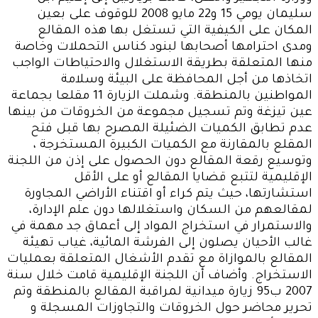
سليمان يومي 15 و22 مايو 2008 للوقوف على بعين
المكان على الكيفية التي تستغل بها هذه المقالع
ومدى احترامها أصحابها لبنود كناس التحملات وخاصة
منها المتعلقة بطريقة الاستغلال والاحتياطات الواجب
اتخاذها من أجل المحافظة على البيئة وسلامة
المواطنين بالمنطقة. وشملت الزيارة 11 مقلعا بجماعة
عين تيزغة وتم تسجيل مجموعة من الخروقات من بينها
عدم تطابق الكميات الضئيلة المصرح بها قبل فتح
المقلع بالمقارنة مع الكميات الكبيرة المستخرجة ،
وتوسيع رقعة المقالع دون الحصول على إذن من اللجنة
الإقليمية لتتبع قضايا المقالع أو على الأقل
استشارتها، حيث يتم كراء أو اقتناء الأراضي المجاورة
لمقالعهم من السكان واستغلالها دون علم الإدارة،
والاستمرار في استخراج المواد إلى أعماق جد مهمة في
غالب الأحيان يصلون إلى الفرشة المائية، غياب تهيئة
المقالع بالموازاة مع تقدم الأشغال المتعلقة بعمليات
الاستخراج. وأضاف أن اللجنة الإقليمية قامت خلال سنة
2007 ب95 زيارة ميدانية لمراقبة المقالع بالمنطقة وتم
تحرير محاضر حول الخروقات والتجاوزات المسجلة و