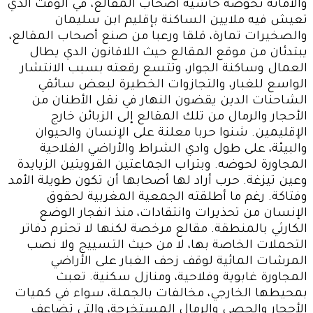
والأمانة تخوضه حاشية أصحاب المقالع، في الوقت الذي
تعيش فيه ملايين الساكنة بإقليم ابن سليمان
والصخيرات تمارة، قلقا ورعبا من صنع أصحاب المقالع،
يبتدئان من موقع المقالع حيث اللاقانون الدي يطال
العمال وساكنة الجوار، وتتسع رقعته بسبب الانتشار
الواسع للغبار، والتجازوات الخطيرة لبعض سائقي
الشاحنات الدين يقضون النهار في نقل الأطنان من
الأحجار والرمال من تلك المقالع إلى الزبائن خارج
الإقليمين. شنوا حربا معلنة على الإنسان والحيوان
والبيئة، على طول وادي الشراط والأراضي الفلاحية
المجاورة لحوضه. وبتراب الجماعتين القرويتين الزيايدة
وعين تيزغة. حرب أراد لها أصحابها أن تكون طويلة الأمد
وفتاكة. رغم ما أطلقته الجمعية المغربية لحقوق
الإنسان من تحذيرات وانتقادات، منذ انفجار الوضع
الكارثي بالمنطقة
.
مقالع مرخصة لكنها لا تحترم دفاتر
التحملات الخاصة بها، لا من حيث التسييج ولا نصب
المرشات المائية لوقف زحف الغبار على الأراضي
المجاورة غابوية وفلاحية، ومنازل سكنية. تعبث
بمحيطها الخارجي، مخالفات بالجملة، سواء في كميات
الأحجار والحصى والرمال المستخرجة، والتي تضاعف