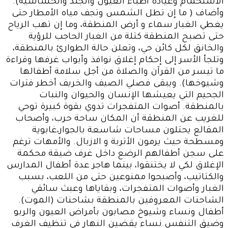
الاستحمام وعيادة أطباء العيون والجلد والحساسية).
وأضاف ( ما إن تطل الشمس وتجف مياه الأمطار حتى
يغطي الغبار سماء و أرض المنطقة، وما إن تهب الرياح
حتى تصبح المنطقة كتلة من الغبار الحاجب للرؤية
والخانق لكل كائن حي، وتعلن حالة الطوارئ بالمنطقة،
وتلجأ الأسر إلى إحكام إغلاق نوافذ وأبواب غرفها وقراءة
ما تيسر من القرآن والصلاة من أجل سلامة أطفالها
وشيوخها). ويبقى فصلي الصيف والخريف أخطر فترات
الجحيم التي يعيشها الإنسان والحيوان والنبات
بالمنطقة. أصوات المتفجرات تدوي بقوة كبيرة توحي
للغريب عن المنطقة أن المكان ساحة حرب، وأصحاب
المقالع يحتلون مساحات شاسعة بالجوار،غابوية
ومسطحة حيث يرمون الأتربة و الازبال. والأمهات ترغم
على سجن أطفالهم الرضع داخل غرف ضيقة محكمة
الإغلاق لكي لا يختنقوا، بينما هاجر عدة أطفال المدارس
والكتاتيب، وأصبحوا ممنوعين حتى من اللعب، بسبب
الغبار وأصوات المتفجرات، وبقاياها وعبث سائقي
الشاحنات المعروفين بالمنطقة بشاحنات (الموت).
أطفال ونساء وشيوخ مصابون بأمراض العيون والربو
وضيق التنفس.نساء يقضين النهار في تنظيف الغرف