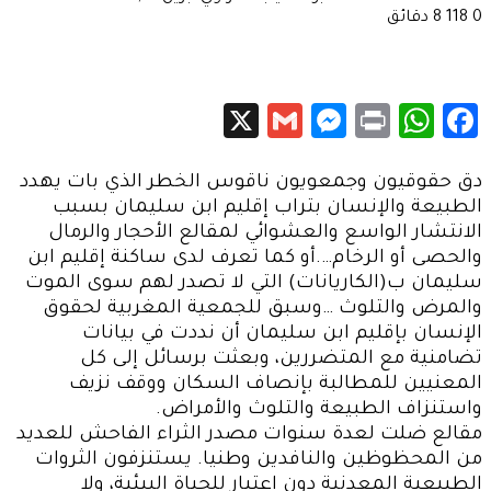
0
118
8 دقائق
Messenger
Gmail
X
WhatsApp
Print
Facebook
دق حقوقيون وجمعويون ناقوس الخطر الذي بات يهدد
الطبيعة والإنسان بتراب إقليم ابن سليمان بسبب
الانتشار الواسع والعشوائي لمقالع الأحجار والرمال
والحصى أو الرخام….أو كما تعرف لدى ساكنة إقليم ابن
سليمان ب(الكاريانات) التي لا تصدر لهم سوى الموت
والمرض والتلوث
…
وسبق للجمعية المغربية لحقوق
الإنسان بإقليم ابن سليمان أن نددت في بيانات
تضامنية مع المتضررين، وبعثت برسائل إلى كل
المعنيين للمطالبة بإنصاف السكان ووقف نزيف
واستنزاف الطبيعة والتلوث والأمراض.
مقالع ضلت لعدة سنوات مصدر الثراء الفاحش للعديد
من المحظوظين والنافدين وطنيا. يستنزفون الثروات
الطبيعية المعدنية دون اعتبار للحياة البيئية، ولا