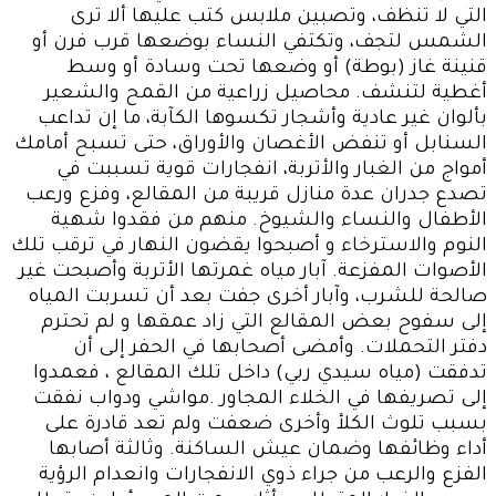
التي لا تنظف، وتصبين ملابس كتب عليها ألا ترى
الشمس لتجف، وتكتفي النساء بوضعها قرب فرن أو
قنينة غاز (بوطة) أو وضعها تحت وسادة أو وسط
أغطية لتنشف. محاصيل زراعية من القمح والشعير
بألوان غير عادية وأشجار تكسوها الكآبة، ما إن تداعب
السنابل أو تنفض الأغصان والأوراق، حتى تسبح أمامك
أمواج من الغبار والأتربة، انفجارات قوية تسببت في
تصدع جدران عدة منازل قريبة من المقالع، وفزع ورعب
الأطفال والنساء والشيوخ. منهم من فقدوا شهية
النوم والاسترخاء و أصبحوا يقضون النهار في ترقب تلك
الأصوات المفزعة. آبار مياه غمرتها الأتربة وأصبحت غير
صالحة للشرب، وآبار أخرى جفت بعد أن تسربت المياه
إلى سفوح بعض المقالع التي زاد عمقها و لم تحترم
دفتر التحملات. وأمضى أصحابها في الحفر إلى أن
تدفقت (مياه سيدي ربي) داخل تلك المقالع ، فعمدوا
إلى تصريفها في الخلاء المجاور .مواشي ودواب نفقت
بسبب تلوث الكلأ وأخرى ضعفت ولم تعد قادرة على
أداء وظائفها وضمان عيش الساكنة. وثالثة أصابها
الفزع والرعب من جراء ذوي الانفجارات وانعدام الرؤية