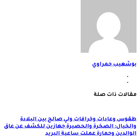
بوشعيب حمراوي
صور
من
انستقرام
فليكر
مقالات ذات صلة
طقوس وعادات وخرافات ولي صالح بين البلادة
والخيال: الصخرة والحصيرة جهازين للكشف عن عاق
الوالدين وحمارة عملت ساعية البريد