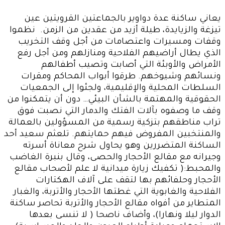
يعاني ساكنة عدة دواوير بالجماعتين القرويتين عين
تيزغة والزيايدة، طيلة أزيد من عقدين من الزمن. نظموا
وقفات ومسيرات واعتصامات من أجل وقف التخريب
الذي يطال أراضيهم الفلاحية ومنازلهم ومن أجل رفع
الأمراض والأوبئة التي أصابت وتصيب أطفالهم
ونسائهم وشيوخهم. طرقوا أبواب المحاكم ومقرات
السلطات المحلية والإقليمية، ولجئوا إلى الجمعيات
الحقوقية والمهتمة بالشأن البيئي… دون أن يتمكنوا من
وقف ما وصفوه بآلات الفتك والدمار التي نصبت فوق
تراب مناطقهم بتزكية رسمية من المسؤولين بالعمالة
والمنتخبين المفروض فيهم حمايتهم. تلعثم سعيد أحد
الساكنة المتضررين وهو يحاول شرح معاناة أسرته
وجيرانه مع مقالع الأحجار والحصى، وقال بنبرة الغاضب
والمحبط:( تكفيك زيارة ميدانية لا علم لأصحاب مقالع
الأحجار وحلفائهم بها لتقف على آلاف الهكتارات
الفلاحية والغابوية التي غطتها الأحجار والأتربة، والغبار
المتطاير من أفواه مقالع الأحجار والأتربة تحاصر ساكنة
الدوار ليلا ونهارا)، وأضاف ناصحا ( لا تنسى بعدها