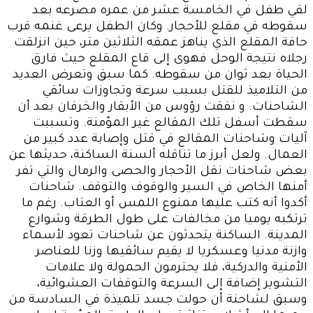
لقي طفل في الخامسة عشر من عمره مصرعه بعد
سقوطه في مقلع للأحجار. وكان الطفل يرعى غنمه قرب
حافة المقلع الذي يناهز عمقه الثلاثين متر، حين انزلقت
رجلاه نتيجة الوحل فهوى إلى قاع المقلع حيث فارق
الحياة بعد ثوان من سقوطه. كما سبق وتعرض العديد
من التلاميذ للقتل بسبب سرعة وتجاوزات سائقي
الشاحنات. و نفقت رؤوس من الأبقار والخرفان بعد أن
سقطت أسفل تلك المقالع غير المؤمنة. وتسببت
آليات وشاحنات المقالع في قتل وإصابة عدد كبير من
العمال. ولعل أبرز ما تناقله ألسنة الساكنة، حديثها عن
بعض شاحنات نقل الأحجار والحصى والرمال والتي تفر
أمنها الخاص في السير والوقوف والتوقف. شاحنات
أكدوا أنه كتب عليها ممنوع اللمس أو العتاب. رغم ما
ترتكبه يوميا من مخالفات على طول الطرقة وشوارع
المدينة. الساكنة يتحدثون عن شاحنات تعود لأسماء
وازنة مدنيا وعسكريا لا يقيم سائقيها وزنا للعناصر
الأمنية والدركية، فلا يحترمون الحمولة ولا علامات
التشوير إضافة إلى السرعة والتوقفات العشوائية،
وسبق لشاحنة أن حولت جسد تلميذة في السادسة من