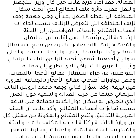
العمالة. فقد أعاد كريم غلاب حين كان وزيرا للتجهيز
والنقل عقرب دائرة ملف المقالع الذي أنهك سكان
المنطقة إلى نقطة الصفر، بعد أن جعل مهمة وقف
نزيف المنطقة التي تتعرض للإتلاف بسبب تجاوزات
أصحاب المقالع وإنصاف المواطنين، إلى اللجنة
الإقليمية التي يرئسها عامل إقليم ابن سليمان
والمعهود إليها الاختصاص بالترخيص بفتح واستغلال
المقالع وكذا مراقبتها. وجاء جواب غلاب حينها ردا على
سؤالين أحدهما شفوي لأحمد الزايدي النائب البرلماني
ورئيس الفريق الاشتراكي الذي تطرق إلى معاناة
المواطنين من جراء استغلال مقالع الأحجار بالمغرب،
وخص تجاوزات أصحاب مقالع الأحجار بالجماعة القروية
عين تيزغة، وكذا سؤال كتابي وجهه محمد الزويتن النائب
البرلماني حينها عن حزب العدالة والتنمية حول الضرر
الذي يتعرض له سكان دوار الكدية بجماعة عين تيزغة
بسبب تجاوزات أصحاب المقالع. وأكد غلاب أن اللجنة
المركزية للتدقيق وتتبع المقالع والمكونة من ممثلي كل
من وزارة الداخلية وكتابة الدولة المكلفة بالماء والبيئة
والمندوبية السامية للمياه والغابات ومحاربة التصحر
ووزارة التجهيز والنقل، قامت بزيارتين إلى إقليم ابن