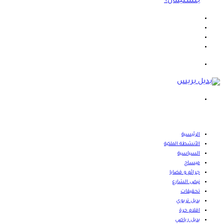
بنسليمان؟
فيسبوك
X
يوتيوب
انستقرام
القائمة
بحث
عن
الرئيسية
الأنشطة الملكية
السياسية
ميساج
جرائم و قضايا
نبض الشارع
تحقيقات
بديل تربوي
اقلام حرة
بديل رياضي