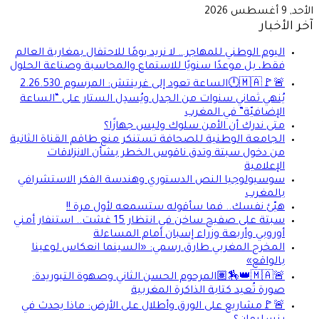
الأحد, 9 أغسطس 2026
آخر الأخبار
اليوم الوطني للمهاجر… لا نريد يومًا للاحتفال بمغاربة العالم
فقط، بل موعدًا سنويًا للاستماع والمحاسبة وصناعة الحلول
🚨🚩🇲🇦🕛الساعة تعود إلى غرينتش: المرسوم 2.26.530
يُنهي ثماني سنوات من الجدل ويُسدِل الستار على “الساعة
الإضافيّة” في المغرب
متى ندرك أن الأمن سلوك وليس جهازًا؟
الجامعة الوطنية للصحافة تستنكر منع طاقم القناة الثانية
من دخول سبتة وتدق ناقوس الخطر بشأن الانزلاقات
الإعلامية
سوسيولوجيا النص الدستوري وهندسة الفكر الاستشرافي
بالمغرب
هيّئ نفسك.. فما سأقوله ستسمعه لأول مرة !!
سبتة على صفيح ساخن في انتظار 15 غشت.. استنفار أمني
أوروبي وأربعة وزراء إسبان أمام المساءلة
المخرج المغربي طارق رسمي: «السينما انعكاس لوعينا
بالواقع»
🚨🇲🇦👑🏇🏽المرحوم الحسن الثاني وصهوة التبوريدة:
صورة تُعيد كتابة الذاكرة المغربية
🚨🚩مشاريع على الورق وأطلال على الأرض: ماذا يحدث في