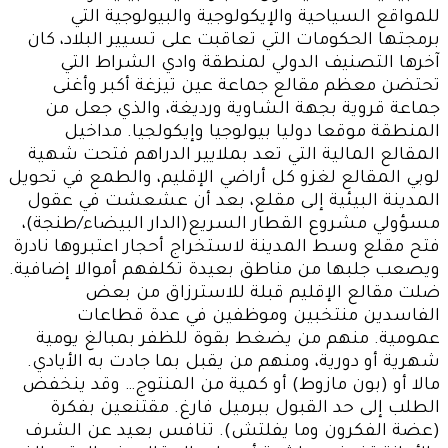
للمواقع السياحية والإيكولوجية والبيولوجية التي
برمجتها الحكومات التي تعاقبت على تسيير البلاد، كان
آخرها التصنيف الدولي لمنطقة وادي الشراط التي
تحتضن معظم مقالع جماعة عين تيزغة أكبر وأغنى
جماعة قروية بجهة الشاوية ورديغة، والذي جعل من
المنطقة موقعا دوليا بيولوجيا وإيكولجيا. مداخيل
المقالع المالية التي تعد بملايير الدراهم فتحت شهية
لوبي المقالع لغزو كل أراضي الإقليم، والطمع في تحويل
المدينة البيئية إلى مقلع، بعد أن عشعشت في عقول
مسؤولي مشروع القطار السريع(الدار البيضاء/طنجة)،
فتح مقلع وسط المدينة لاستخراج أحجار اعتبروها نادرة
ويصعب جلبها من مناطق بعيدة تكلفهم أموالا إضافية.
ضلت مقالع الإقليم قبلة للاسترزاق من بعض
الفاسدين منتخبين وموظفين في عدة قطاعات
عمومية. منهم من يضغط بقوة للظفر بمبالغ يومية
شهرية أو دورية، ومنهم من يقبل بما جادت به الأيادي.
مالا أو (بون مازوط) أو كمية من المنتوج… وقد ينخفض
الطلب إلى حد القبول ببرميل فارغ. مقتنعين بفكرة
(عضة الفكرون وما يفلتش). تنافس بعيد عن الشرف