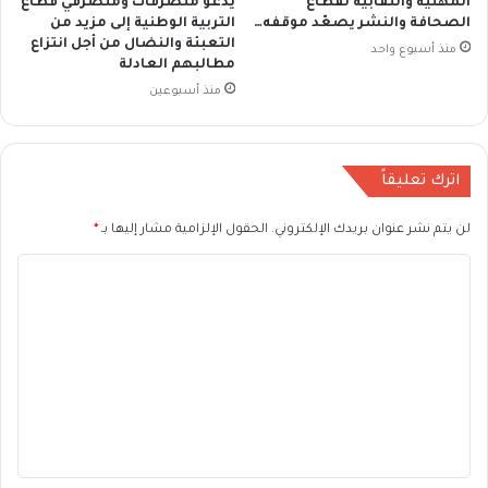
المهنية والنقابية لقطاع
يدعو متصرفات ومتصرفي قطاع
الصحافة والنشر يصعّد موقفه…
التربية الوطنية إلى مزيد من
التعبئة والنضال من أجل انتزاع
منذ أسبوع واحد
مطالبهم العادلة
منذ أسبوعين
اترك تعليقاً
لن يتم نشر عنوان بريدك الإلكتروني.
الحقول الإلزامية مشار إليها بـ
*
ا
ل
ت
ع
ل
ي
ق