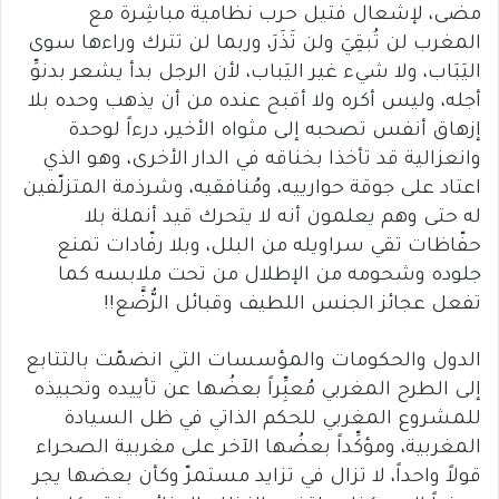
مضى، لإشعال فتيل حرب نظامية مباشِرة مع
المغرب لن تُبقِيَ ولن تَذَرَ، وربما لن تترك وراءها سوى
اليَبَاب، ولا شيء غير اليَباب، لأن الرجل بدأ يشعر بدنوِّ
أجله، وليس أكره ولا أقبح عنده من أن يذهب وحده بلا
إزهاق أنفس تصحبه إلى مثواه الأخير، درءاً لوحدة
وانعزالية قد تأخذا بخناقه في الدار الأخرى، وهو الذي
اعتاد على جوقة حوارييه، ومُنافقيه، وشرذمة المتزلّفين
له حتى وهم يعلمون أنه لا يتحرك قيد أنملة بلا
حفّاظات تقي سراويله من البلل، وبلا رفّادات تمنع
جلوده وشحومه من الإطلال من تحت ملابسه كما
تفعل عجائز الجنس اللطيف وقبائل الرُّضَّع!!
الدول والحكومات والمؤسسات التي انضمّت بالتتابع
إلى الطرح المغربي مُعبِِّراً بعضُها عن تأييده وتحبيذه
للمشروع المغربي للحكم الذاتي في ظل السيادة
المغربية، ومؤكِّداً بعضُها الآخر على مغربية الصحراء
قولاً واحداً، لا تزال في تزايد مستمرّ وكأن بعضها يجر