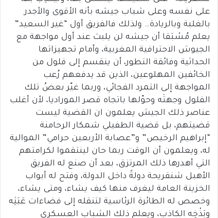
على نفسه وعلى شباب جيشه بأنه الأقوى والأجدر
بالغلبة وبالريادة… ولذلك فالفريق أول “غير السعيد”
يعلم مُسْبَقا أن جيشه لن يلبث عند أول مواجهة مع
الجيوش الاحترافية المغربية، وأمام تجهيزاتها
الحداثية وفائقة التطور، أن ينقسم إلى فلول من
الخائفين المهلوعين، الذين قد يدفعهم رُعب
المواجهة إلى التمرد الفجائي، وربما غيّر بعضُ تلك
الفلول وجهتَه وحوّلها باتجاه قصر الموراديا، لأن أغلب
عناصر ذلك الجيش يعلمون ان القضية ليست
قضيتهم، بل قضية الطفيلي شمكار الرحامنة
“إبراهيم الرخيص” و”عصابة الأربعين حرامي” الموالية
له، ويعلمون أن الوقت ربما حان لينتقموا لكرامتهم
التي أهدرها ذلك المرتزق، بعد أن صنع له الفريق
الأهبل شنقريحة دولةً داخل الدولة، وفتح له أبواب
الخزينة العامة ليغرف منها كيف يشاء، ومتى يشاء،
وخصص له الطائرة الرئاسية لتنقله إلى فضاءات عَبَثِه
وبَذْخِه الكاذب، ويعلم ذلك الشباب العسكري