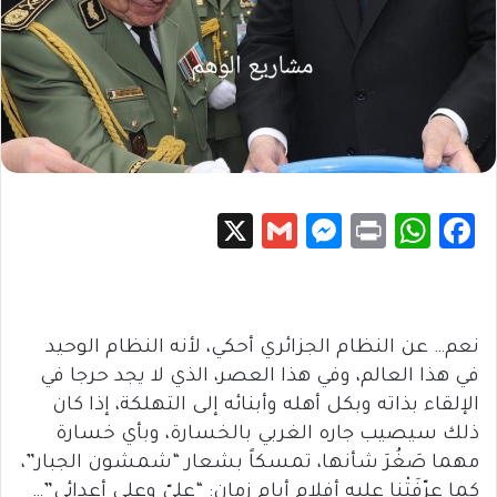
X
G
M
Pr
W
Fa
m
es
in
h
c
ail
se
t
at
e
n
sA
b
نعم… عن النظام الجزائري أحكي، لأنه النظام الوحيد
g
p
o
في هذا العالم، وفي هذا العصر، الذي لا يجد حرجا في
er
p
ok
الإلقاء بذاته وبكل أهله وأبنائه إلى التهلكة، إذا كان
ذلك سيصيب جاره الغربي بالخسارة، وبأي خسارة
مهما صَغُرَ شأنها، تمسكاً بشعار “شمشون الجبار”،
كما عرّفَتْنا عليه أفلام أيام زمان: “عليّ وعلى أعدائي”…