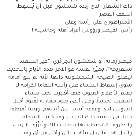
ذاك الشعار، الذي ردده شمشون قبل أن يُسقِط
أسقف القصر
الأمبراطوري على رأسه وعلى
رأس القيصر ورؤوس أفراد أهله وحاشيته!!
قيصر زمانه، أو شمشون الجزائري، “غير السعيد
شنقريحة”، يهيّئ نفسه هو الآخر، هذه الأيام بالتحديد،
ليطلق الصيحةَ الشمشونيةَ ذاتَها، لأنه لم يبق أمامه
سوى إسقاط السماء على رأسه انتقاما لكرامة لا
يعلم إلاّ علام الغيوب كيف أُهْدِرت تحت سماء
المغرب تحديداً، وعلى أيدي جنود مغاربة لقّنوه أمثل
الدروس لدى وقوعه أسيرا بين أيديهم، وربما أفرطوا
قليلا في تلقينه ذلك الدرس، وقد كانت المرحلة
والظروف المحيطة بها تتطلب ذلك وتُبَرِّرُه بلا ريب،
ولأجل هذا فالرجل يتأهب، الآن وأكثر من أي وقت