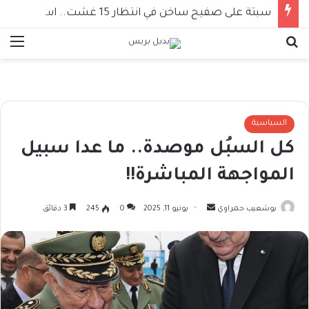
سبتة على صفيح ساخن في انتظار 15 غشت.. استنفار أمني أوروبي وأربعة وزراء إسبان أمام المساءلة
بحث عن
الق
السياسية
كل السبُل موصدة.. ما عدا سبيل
المواجهة المباشرة!!
أرسل
بوشعيب حمراوي
يونيو 11, 2025
0
245
3 دقائق
بريدا
إلكترونيا