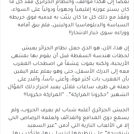
بعضاً إلى هكذا مواقف، والنظام الجزائري فقد كل ما
كان يستر عورته إقليمياً وجهوياً ودولياً على السواء،
وفَقَدَ مع ذلك كل ما كان يثبّت به قدميه فوق خريطة
السياسة والدبلوماسيا الدوليتين، فلم يبق أمامه
ووراءه سوى خيار الانتحار!!
إن هذا، الآن، هو الذي جعل نظام الجزائر يعيش
لحظات هندسة السقطة قبل أن يقوم بها بمنتهى
الأريحية، ولكنه يموت عِشقاً في اصطحاب المغرب
معه إلى الدرك الأسفل، حتى وهو يعلم علم اليقين
بأن المغرب بات أكثر قوةً، وأعتى بأساً، وأقدر على
جعله في ظرف ساعات قلائل يعيد اجترار ذلك الموّال
الشهير: “حكرونا المراركة”… “المراركة حكرونا!!
الجيش الجزائري أغلبه شباب لم يعرف الحروب، ولم
يسمع دوي المدافع والقذائف ولعلعة الرصاص الحي
إلا في الألعاب النارية التي أدمن “غير السعيد
شنقريحة” على تنظيمها ليتسلى بها، وليَكْذِب بها