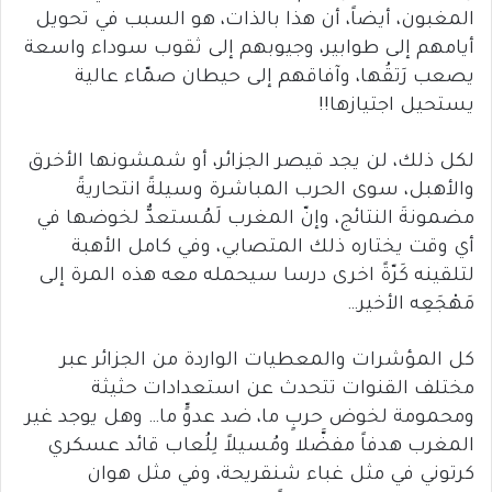
المغبون، أيضاً، أن هذا بالذات، هو السبب في تحويل
أيامهم إلى طوابير، وجيوبهم إلى ثقوب سوداء واسعة
يصعب رَتقُها، وآفاقهم إلى حيطان صمّاء عالية
يستحيل اجتيازها!!
لكل ذلك، لن يجد قيصر الجزائر، أو شمشونها الأخرق
والأهبل، سوى الحرب المباشرة وسيلةً انتحاريةً
مضمونةَ النتائج، وإنّ المغرب لَمُستعدٌّ لخوضها في
أي وقت يختاره ذلك المتصابي، وفي كامل الأهبة
لتلقينه كَرّةً اخرى درسا سيحمله معه هذه المرة إلى
مَهْجَعِه الأخير…
كل المؤشرات والمعطيات الواردة من الجزائر عبر
مختلف القنوات تتحدث عن استعدادات حثيثة
ومحمومة لخوض حربٍ ما، ضد عدوٍّ ما… وهل يوجد غير
المغرب هدفاً مفضَّلا ومُسيلاً لِلُعاب قائد عسكري
كرتوني في مثل غباء شنقريحة، وفي مثل هوان