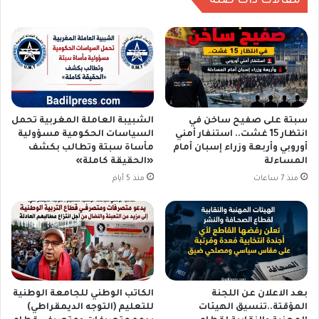
مقالات ذات صلة
سبتة على صفيح ساخن في
الشبيبة العاملة المغربية تحمل
انتظار 15 غشت.. استنفار أمني
السياسات الحكومية مسؤولية
أوروبي وأربعة وزراء إسبان أمام
مأساة سبتة وتطالب بكشف
المساءلة
«الحقيقة كاملة»
منذ 7 ساعات
منذ 5 أيام
بعد الاعلان عن اللجنة
الكاتب الوطني للجامعة الوطنية
المؤقتة..تنسيق الهيئات
للتعليم (التوجه الديمقراطي)