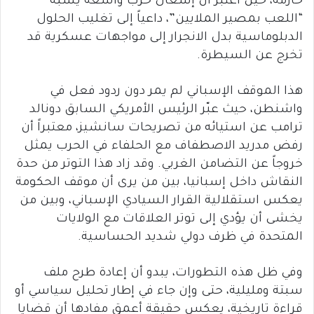
حازمة، حين اعتبر أن إشعال حرب واسعة يشبه
“اللعب بمصير الملايين”، داعياً إلى تغليب الحلول
الدبلوماسية بدل الانجرار إلى مواجهات عسكرية قد
تخرج عن السيطرة.
هذا الموقف الإسباني لم يمر دون ردود فعل في
واشنطن، حيث عبّر الرئيس الأمريكي السابق دونالد
ترامب عن استيائه من تصريحات سانشيز، معتبراً أن
رفض مدريد الاصطفاف مع الحلفاء في الحرب يمثل
خروجاً عن التضامن الغربي. وقد زاد هذا التوتر من حدة
النقاش داخل إسبانيا، بين من يرى أن موقف الحكومة
يعكس استقلالية القرار السيادي الإسباني، وبين من
يخشى أن يؤدي إلى توتر العلاقات مع الولايات
المتحدة في ظرف دولي شديد الحساسية.
وفي ظل هذه التطورات، يبدو أن إعادة طرح ملف
سبتة ومليلية، حتى وإن جاء في إطار تحليل سياسي أو
قراءة تاريخية، يعكس حقيقة أعمق مفادها أن قضايا