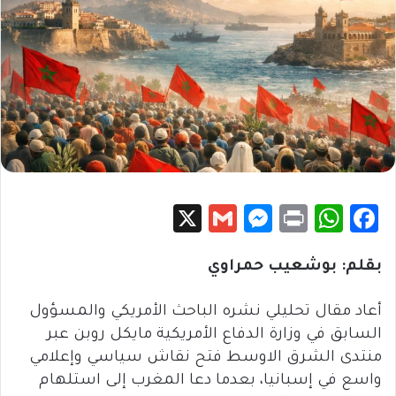
X
G
M
Pr
W
Fa
m
es
in
h
c
بقلم: بوشعيب حمراوي
ail
se
t
at
e
n
sA
b
أعاد مقال تحليلي نشره الباحث الأمريكي والمسؤول
g
p
o
السابق في وزارة الدفاع الأمريكية مايكل روبن عبر
er
p
ok
منتدى الشرق الاوسط فتح نقاش سياسي وإعلامي
واسع في إسبانيا، بعدما دعا المغرب إلى استلهام