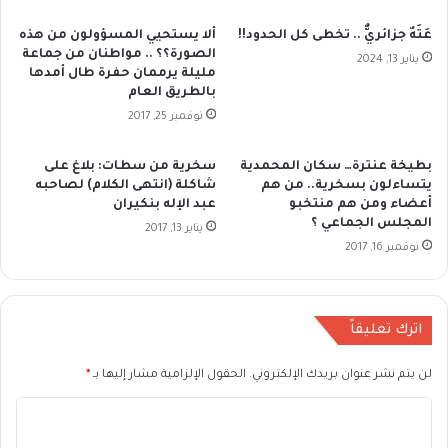
عَتَهٌ جزائريٌّ .. تخطى كل الحدود!!
ألا يستحيي المسؤولون من هذه
الصورة؟؟ .. مواطنان من جماعة
يناير 13, 2024
مليلة يرممان حفرة طال أمدها
بالطريق العام
نوفمبر 25, 2017
بطيخة عنترة… سكان المحمدية
سخرية من سطات: بلاغ على
يتساءلون بسخرية.. من هم
شاكلة (انتهى الكلام) لصاحبه
أعضاء ومن هم منتخبو
عبد الإله بنكيران
المجلس الجماعي ؟
يناير 13, 2017
نوفمبر 16, 2017
اترك تعليقاً
لن يتم نشر عنوان بريدك الإلكتروني.
الحقول الإلزامية مشار إليها بـ
*
ا
ل