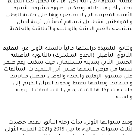
معينة المكرمة هي ابنة رجل أمن، ما يجعل هذا التكريم
يحمل أكثر من دلالة، ويعكس صورة مشرقة للأسرة
الأمنية المغربية التي لا يقتصر دورها على حماية الوطن
والمواطنين فقط، بل تساهم أيضاً في تربية أجيال
متشبعة بالقيم الدينية والوطنية والأخلاقية والعلمية.
وتتابع التلميذة دراستها حالياً بالسنة الأولى من التعليم
الثانوي التأهيلي (الجذع المشترك) بالثانوية التأهيلية
الحسن الثاني بمدينة بنسليمان، حيث تمكنت رغم صغر
سنها من فرض اسمها ضمن أبرز التلميذات المتألقات
على مستوى الإقليم والجهة والوطن، بفضل مثابرتها
واجتهادها وتعلقها بحفظ وتجويد القرآن الكريم، إلى
جانب مشاركاتها المتميزة في المسابقات التربوية
والفنية.
ومنذ سنواتها الأولى، بدأت رحلة التألق، بعدما حصدت
لثلاث سنوات متتالية، ما بين 2019 و2021، المرتبة الأولى