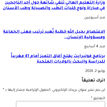
وزارة التعليم العالي تنفي شائعة حول أحد الناجحين
في مباراة ولوج كليات الطب والصيدلة وطب الأسنان
منذ أسبوعين
الاعتصام بحبل الله خطبة تُعيد ترتيب معنى الجماعة
ومسؤولية الإنسان..
منذ 4 أسابيع
برنامج فولبرايت يفتح آفاق التميز أمام 41 مغربياً
للدراسة والبحث بالولايات المتحدة
يوليو 2, 2026
اترك تعليقاً
لن يتم نشر عنوان بريدك الإلكتروني.
الحقول الإلزامية مشار إليها بـ
*
التعليق
*