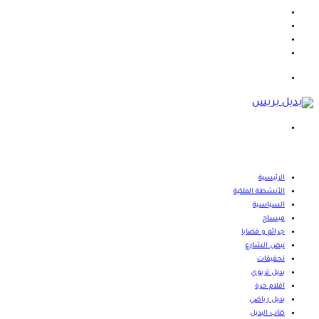
فيسبوك
X
يوتيوب
انستقرام
القائمة
بحث
عن
الرئيسية
الأنشطة الملكية
السياسية
ميساج
جرائم و قضايا
نبض الشارع
تحقيقات
بديل تربوي
اقلام حرة
بديل رياضي
كتاب البديل