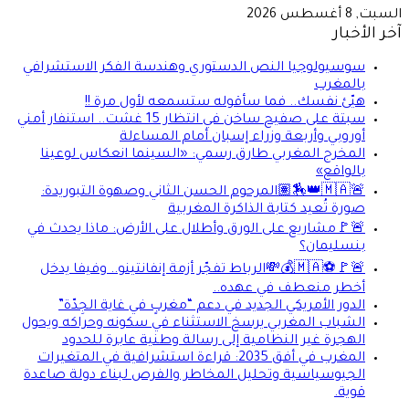
السبت, 8 أغسطس 2026
آخر الأخبار
سوسيولوجيا النص الدستوري وهندسة الفكر الاستشرافي
بالمغرب
هيّئ نفسك.. فما سأقوله ستسمعه لأول مرة !!
سبتة على صفيح ساخن في انتظار 15 غشت.. استنفار أمني
أوروبي وأربعة وزراء إسبان أمام المساءلة
المخرج المغربي طارق رسمي: «السينما انعكاس لوعينا
بالواقع»
🚨🇲🇦👑🏇🏽المرحوم الحسن الثاني وصهوة التبوريدة:
صورة تُعيد كتابة الذاكرة المغربية
🚨🚩مشاريع على الورق وأطلال على الأرض: ماذا يحدث في
بنسليمان؟
🚨🚩⚽🇲🇦💰💸الرباط تفجّر أزمة إنفانتينو.. وفيفا يدخل
أخطر منعطف في عهده..
الدور الأمريكي الجديد في دعم “مغربٍ في غاية الجِدّة”
الشباب المغربي يرسخ الاستثناء في سكونه وحراكه ويحول
الهجرة غير النظامية إلى رسالة وطنية عابرة للحدود
المغرب في أفق 2035: قراءة استشرافية في المتغيرات
الجيوسياسية وتحليل المخاطر والفرص لبناء دولة صاعدة
قوية.