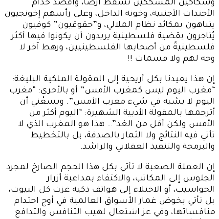
وسكاكين المشككين تسقط أرضاً، وأقصد خدام
الأجندات الأجنبية، وخونة الداخل، وعلى رأسهم إخونجيون
يتباهون بمكائد نظام الملالي، و”حقوقيون” كوفيون
يُتاجرون بقضية فلسطينية يريدون أن يكونوا فيها أكثر
فلسطينيةً من أصحابها الفلسطينيين، ورهط آخر لا
وجه لهم ولا قسمات !!
إن هذا يعيدنا بكل أريحية إلى المقولة الملكية البليغة:
“مغرب اليوم ليس كمغرب الأمس” أو بالأحرى: “مغرب
اليوم لا يشبه في شيء مغرب الأمس”. ويسعُني أن
أترجمها بالمقولة الأدبية الشهيرة: “اليوم أكثر من
الأمس ولكن أقل من الغد”… هذا هو المغرب الذي لا
تأتي فيه النتائج ولا الثمار بالصدفة، بل بالتخطيط
والبرمجة والتنفيذ العقلاني والراشد.
إن العملة الصعبة لا تأتي بكل هذا الحجم الصارخ لمجرد
الجلوس إلى المكاتب، والاكتفاء بمداعبة أزرار
الحواسيب، أو الاختلاء إلى هواتف ذكية غزت كل البيوت،
بل تأتي بخوض غمار الأسواق العالمية في أوج احتدام
منافساتها، وفي عز اشتعال لهيب التنافس والتدافع