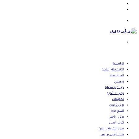
يوتيوب
انستقرام
القائمة
بحث
عن
الرئيسية
الأنشطة الملكية
السياسية
ميساج
جرائم و قضايا
نبض الشارع
تحقيقات
بديل تربوي
اقلام حرة
بديل رياضي
كتاب البديل
بديل الثقافة و الفن
قناة البديل بريس