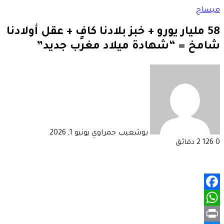
ميساج
58 مليار يورو + خبز بلادنا كافٍ + عقل أولادنا
شامخ = “شهادة ميلاد مغرب جديد”
أرسل
بريدا
إلكترونيا
بوشعيب حمراوي
يونيو 1, 2026
0
126
2 دقائق
Facebook
WhatsApp