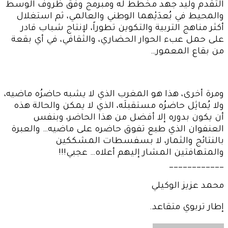
التقدم وليد جهد مخطط له ومبرمج وفق ظروف الوسط
والمحيط في بُعدَيْهما الوطني والعالمي، ثم استغلال
أكثر مناهج التربية والتكوين تطوراً، لإنتاج شباب قادر
على حمل عبء الحوار الحضاري، والثقافي، في أي بقعة
من بقاع المعمور…
ومرة أخرى، هذا هو المغرب الذي لا يشبه حاضرُه ماضيه،
ولا يُماثِل حاضرُه مستقبلَه، الذي لا يمكن والحالة هذه
أن يكون بدوره إلا أفضل من هذا الحاضر، وبنفس
العنفوان الذي طبع تفوق حاضره على ماضيه… والعبرة
بالنتائج والثمار، لا بسفسطات المشككين
والمتهافتين المشار إليهم أعلاه… عجبي!!!
____________
محمد عزيز الوكيلي
إطار تربوي متقاعد.
أرسل