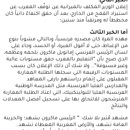
الخبر الثاني:
إعلان الوزير المكلف بالميزانية عن توقّف المغرب عن
استيراد القمح من الخارج، بعد أن حقق اكتفاءً ذاتياً كان
مخططاً له ومرتقباً منذ سنين؛
أما الخبر الثالث
:
فهذه المرة كان مصدره فرنسياً، وبالتالي مشوباً بنوع
من الإغباط، حتى لا أقول الغيرة، أو الحسد، وجاء على
لسان الرئيس الفرنسي إمانويل ماكرون بلحمه وعظْمه،
الذي صرح بأن “التعليم بالمغرب حقق مستويات عالية
وغير مسبوقة”… ولا شك أن ذلك الإعلان كان بسبب
المستويات الرفيعة التي سجلها الطلبة المغاربة
المقبلون على إتمام دراستهم بارقى المعاهد
والمدارس العليا الفرنسية، مثل المدرسة الوطنية
الفرنسية العليا للبوليتكنيك، التي اعتاد الطلبة المغاربة
المترشحون للالتحاق بها على تسجيل أفضل المعدلات
والنتائج.
مشهد مُثير بلا شك: ” الرئيس ماكرون يشهد؛ والخزينة
العامة تشهد، والأرض المغربية المعطاء تشهد…