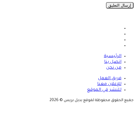
فيسبوك
X
يوتيوب
انستقرام
الرئيسية
اتصل بنا
من نحن
فريق العمل
للإعلان معنا
للنشر في الموقع
جميع الحقوق محفوظة لموقع بديل بريس © 2026
X
زر
تيلقرام
واتساب
فيسبوك
الذهاب
إلى
الأعلى