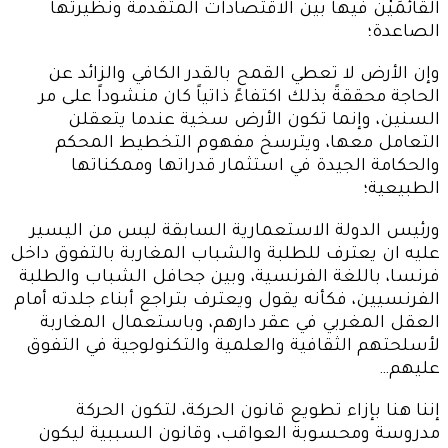
القائمَيْن فيها بين الاقتصادات المتقدمة ونظيرتها
الصاعدة؛
وإن الأرض لا تعطي القمح بالقدر الكافي والزائد عن
الحاجة محققةً بذلك اكتفاءً ذاتياً كان منشوداً على مر
السنين، وإنما تكون الأرض سخية عندما يتعقلن
التعامل معها، ويترسخ مفهوم التخطيط المحكم
والحكامة الجيدة في استثمار قدراتها وممكناتها
الطبيعية؛
ورئيس الدولة الاستعمارية السابقة ليس من اليسير
عليه ان يعترف للطلبة والشباب المغاربة بالتفوق داخل
فرنسا، باللغة الفرنسية، وبين جحافل الشباب والطلبة
الفرنسيين، فكأنه يقول ويعترف بتراجع أبناء جلدته أمام
العقل المغربي في عقر دارهم، وباستعمال المغاربة
لأسلحتهم الثقافية والعلمية والتكنولوجية في التفوق
عليهم…
إننا هنا بإزاء تطويع قانون الحركة، لتكون الحركة
مدروسة ومحسوبة العواقب، وقانون السببية ليكون