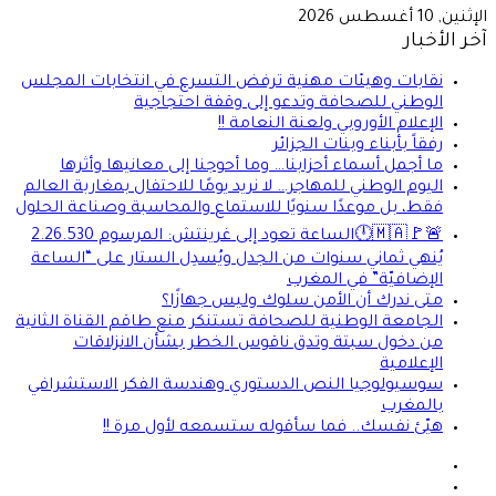
الإثنين, 10 أغسطس 2026
آخر الأخبار
نقابات وهيئات مهنية ترفض التسرع في انتخابات المجلس
الوطني للصحافة وتدعو إلى وقفة احتجاجية
الإعلام الأوروبي ولعنة النعامة !!
رفقاً بأبناء وبنات الجزائر
ما أجمل أسماء أحزابنا… وما أحوجنا إلى معانيها وأثرها
اليوم الوطني للمهاجر… لا نريد يومًا للاحتفال بمغاربة العالم
فقط، بل موعدًا سنويًا للاستماع والمحاسبة وصناعة الحلول
🚨🚩🇲🇦🕛الساعة تعود إلى غرينتش: المرسوم 2.26.530
يُنهي ثماني سنوات من الجدل ويُسدِل الستار على “الساعة
الإضافيّة” في المغرب
متى ندرك أن الأمن سلوك وليس جهازًا؟
الجامعة الوطنية للصحافة تستنكر منع طاقم القناة الثانية
من دخول سبتة وتدق ناقوس الخطر بشأن الانزلاقات
الإعلامية
سوسيولوجيا النص الدستوري وهندسة الفكر الاستشرافي
بالمغرب
هيّئ نفسك.. فما سأقوله ستسمعه لأول مرة !!
فيسبوك
X