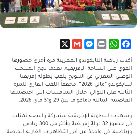
X
G
M
Pr
W
Fa
m
es
in
h
c
أكدت رياضة التايكوندو المغربية مرة أخرى حضورها
ail
se
t
at
e
القوي على الساحة الإفريقية، بعدما نجح المنتخب
n
sA
b
الوطني المغربي في التتويج بلقب بطولة إفريقيا
g
p
o
للتايكوندو “مالي 2026”، محققاً اللقب القاري للمرة
er
p
ok
الثالثة على التوالي، خلال المنافسات التي احتضنتها
العاصمة المالية باماكو ما بين 29 و31 ماي 2026.
وشهدت البطولة الإفريقية مشاركة واسعة تمثلت
في حضور 32 دولة إفريقية وأكثر من 300 رياضي
ورياضية، في واحدة من أبرز التظاهرات القارية الخاصة