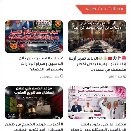
مقالات ذات صلة
*شباب المسيرة بين تألق
الرباط تفجّر أزمة
اللاعبين وصراع الإدارات
إنفانتينو.. وفيفا يدخل أخطر
واستنزاف القضاء*
منعطف في عهده..
منذ أسبوعين
منذ 4 أيام
محمد الورضي يقود رابطة
8 أكتوبر… موعد الحسم في طعن
الرياضيين الاستقلاليين بإجماع
السنغال ضد تتويج المغرب