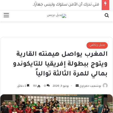
متى ندرك أن الأمن سلوك وليس جهازًا؟
بحث عن
الق
بديل رياضي
المغرب يواصل هيمنته القارية
ويتوج ببطولة إفريقيا للتايكوندو
بمالي للمرة الثالثة توالياً
أرسل
بوشعيب حمراوي
يونيو 3, 2026
0
151
2 دقائق
بريدا
إلكترونيا