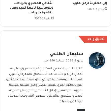
إلى مطاردة لزمن هارب
الثقافي المصري بالرباط…
دبلوماسية ناعمة تعيد وصل
يونيو 6, 2026
القاهرة بالرباط.
مايو 13, 2026
تعليق واحد
ي
سليمان الطلحي
:
ق
يونيو 9, 2026 الساعة 12:10 ص
و
شكرا للكاتب والصحفي الاستاذ بوشعيب حمراوي على هذا
ل
المقال الرائع والاشادة بهذا الاستحقاق بالمهرجان الدولي
للسينما الافريقية بخريبكة والذي حقق فيه شريط نهاية أخرى
الفوز بالجائزة الكبرى للفيلم القصير والذي نهديها لمدينتنا
العزيزة ، تحية تقدير وإجلال للأستاذ بوشعيب على تغطيته
الحدث والتشجيع الدائم لكل المبدعين أبناء وبنات المدينة ،
مع خالص التحيات