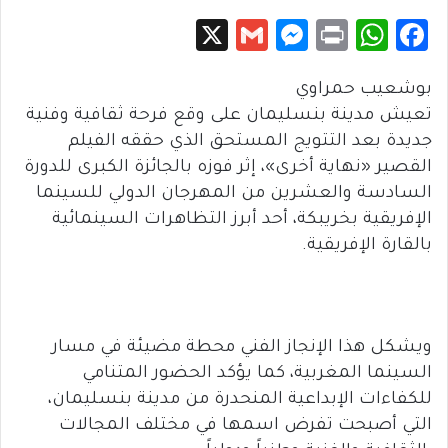
X
G
M
Pr
W
Fa
m
es
in
h
c
بوشعيب حمراوي
ail
se
t
at
e
تعيش مدينة بنسليمان على وقع فرحة ثقافية وفنية
n
sA
b
جديدة بعد التتويج المستحق الذي حققه الفيلم
g
p
o
القصير «نهاية أخرى»، إثر فوزه بالجائزة الكبرى للدورة
er
p
ok
السادسة والعشرين من المهرجان الدولي للسينما
الإفريقية بخريبكة، أحد أبرز التظاهرات السينمائية
بالقارة الإفريقية.
ويشكل هذا الإنجاز الفني محطة مضيئة في مسار
السينما المغربية، كما يؤكد الحضور المتنامي
للكفاءات الإبداعية المنحدرة من مدينة بنسليمان،
التي أصبحت تفرض اسمها في مختلف المجالات