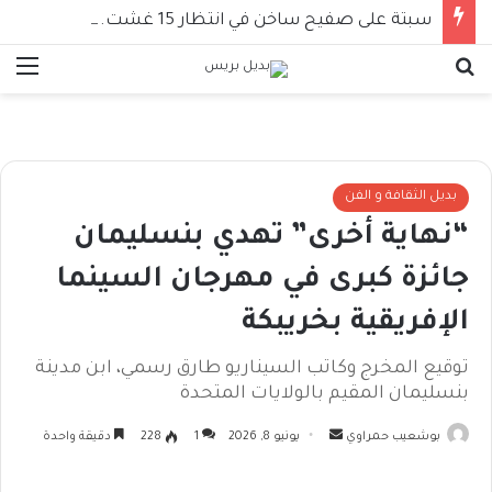
سبتة على صفيح ساخن في انتظار 15 غشت.. استنفار أمني أوروبي وأربعة وزراء إسبان أمام المساءلة
بحث عن
الق
بديل الثقافة و الفن
“نهاية أخرى” تهدي بنسليمان
جائزة كبرى في مهرجان السينما
الإفريقية بخريبكة
توقيع المخرج وكاتب السيناريو طارق رسمي، ابن مدينة
بنسليمان المقيم بالولايات المتحدة
أرسل
بوشعيب حمراوي
يونيو 8, 2026
1
228
دقيقة واحدة
بريدا
إلكترونيا