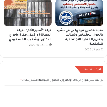
نقابة مهنيي ميدي1 تي في تشيد
فيلم “أسير الألم”: فيلم
بالحوار الاجتماعي وتطالب
المعاناة والأمل..فكرة واخراج
بتعزيز الحماية الاجتماعية
الدكتور بوشعيب المسعودي
للشغيلة
سبتمبر 16, 2025
مايو 13, 2026
اترك تعليقاً
لن يتم نشر عنوان بريدك الإلكتروني.
الحقول الإلزامية مشار إليها بـ
*
ا
ل
ت