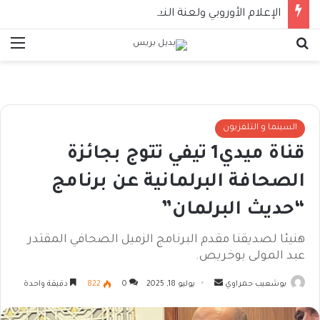
الإعلام الأوروبي ولعنة النعامة !!
بحث عن
الق
السينما و التلفزيون
قناة ميدي1 تيفي تتوج بجائزة
الصحافة البرلمانية عن برنامج
“حديث البرلمان”
هنيئا لصديقنا مقدم البرنامج الزميل الصحافي المقتدر
عبد المولى بوخريص.
أرسل
بوشعيب حمراوي
يوليو 18, 2025
0
822
دقيقة واحدة
بريدا
إلكترونيا