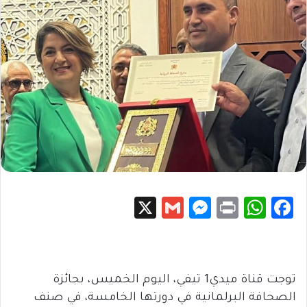
X
G
M
Pr
W
Fa
m
es
in
h
c
ail
se
t
at
e
n
sA
b
توجت قناة ميدي1 تيفي، اليوم الخميس، بجائزة
g
p
o
الصحافة البرلمانية في دورتها الخامسة، في صنف