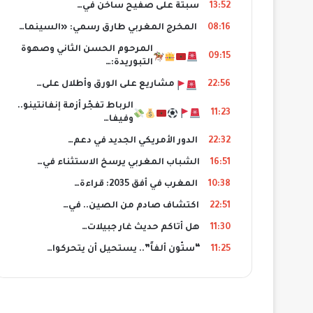
13:52
سبتة على صفيح ساخن في…
08:16
المخرج المغربي طارق رسمي: «السينما…
المرحوم الحسن الثاني وصهوة
09:15
التبوريدة:…
22:56
مشاريع على الورق وأطلال على…
الرباط تفجّر أزمة إنفانتينو..
11:23
وفيفا…
22:32
الدور الأمريكي الجديد في دعم…
16:51
الشباب المغربي يرسخ الاستثناء في…
10:38
المغرب في أفق 2035: قراءة…
22:51
اكتشاف صادم من الصين.. في…
11:30
هل أتاكم حديث غار جبيلات…
11:25
“ستّون ألفاً”.. يستحيل أن يتحركوا…