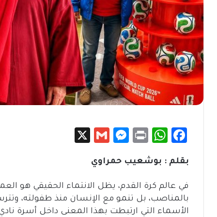
X
G
M
Pr
W
Fa
m
es
in
h
c
بقلم : بوشعيب حمراوي
ail
se
t
at
e
n
sA
b
في عالم كرة القدم، يظل الانتماء الحقيقي هو العملة 
g
p
o
بالمناصب، بل تنمو مع الإنسان منذ طفولته، وتترسخ
er
p
ok
الأسماء التي ارتبطت بهذا المعنى داخل أسرة نادي ا