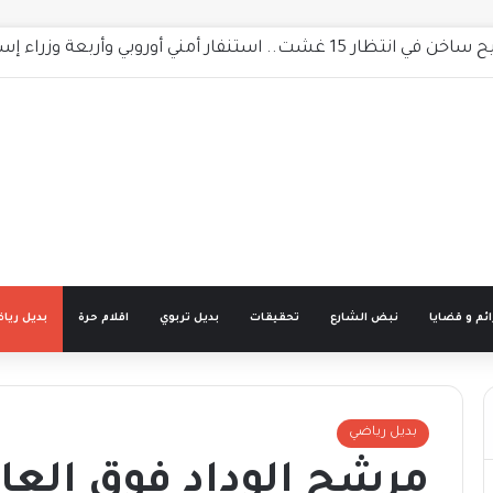
 طارق رسمي: «السينما انعكاس لوعينا بالواقع»
ئم و قضايا
نبض الشارع
تحقيقات
بديل تربوي
اقلام حرة
بديل ريا
بديل رياضي
مرشح الوداد فوق العاد