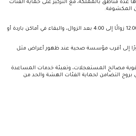
دها عدة مناطق بالمملكة، مع التركيز على حماية الفئات
كن المكشوفة.
وأوصت الوزارة بالإكثار من شرب الماء بانتظام، وتجنب التعرض لأشعة الشمس خلال الفترة الممتدة من الساعة 12:00 زوالًا إلى 4:00 بعد الزوال، والبقاء في أماكن باردة أو
فورًا إلى أقرب مؤسسة صحية عند ظهور أعراض مثل
 وتقوية مصالح المستعجلات، وتعبئة خدمات المساعدة
حلي بروح التضامن لحماية الفئات الهشة والحد من