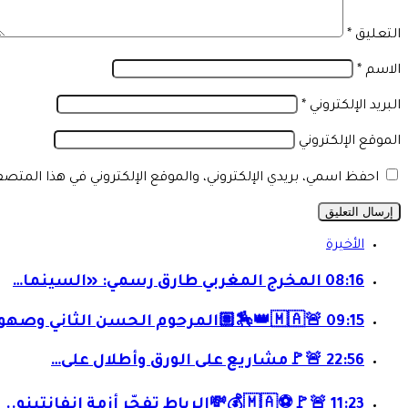
التعليق
*
الاسم
*
البريد الإلكتروني
*
الموقع الإلكتروني
احفظ اسمي، بريدي الإلكتروني، والموقع الإلكتروني في هذا المتص
الأخيرة
08:16
المخرج المغربي طارق رسمي: «السينما…
09:15
🚨🇲🇦👑🏇🏽المرحوم الحسن الثاني وصهوة التبوريدة:…
22:56
🚨🚩مشاريع على الورق وأطلال على…
11:23
🚨🚩⚽🇲🇦💰💸الرباط تفجّر أزمة إنفانتينو.. وفيفا…