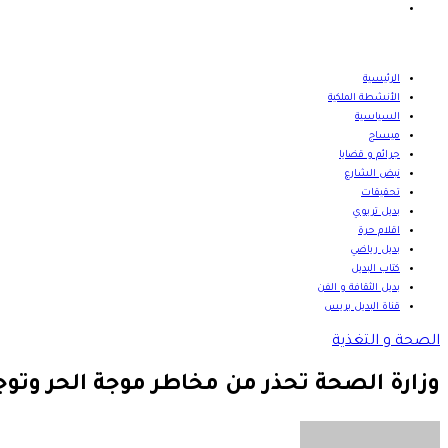
بحث
عن
الرئيسية
الأنشطة الملكية
السياسية
ميساج
جرائم و قضايا
نبض الشارع
تحقيقات
بديل تربوي
اقلام حرة
بديل رياضي
كتاب البديل
بديل الثقافة و الفن
قناة البديل بريس
الصحة و التغذية
وزارة الصحة تحذر من مخاطر موجة الحر وتوج
أرسل
بريدا