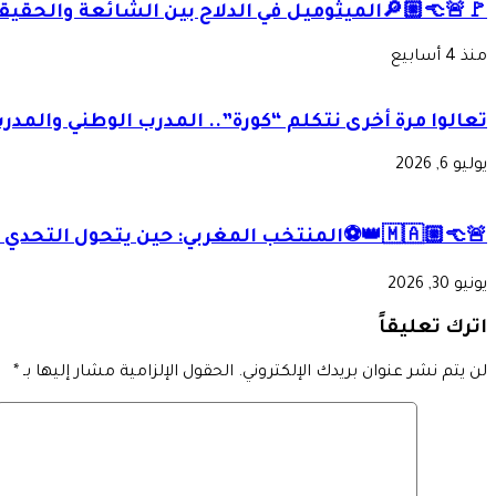
🚩🚨👈🏼🔎الميثوميل في الدلاح بين الشائعة والحقيق
منذ 4 أسابيع
تعالوا مرة أخرى نتكلم “كورة”.. المدرب الوطني والمدرب
يوليو 6, 2026
🚨👈🏼🇲🇦👑⚽المنتخب المغربي: حين يتحول التحدي إلى إنجاز.. “المغرب بلد التحديات.”
يونيو 30, 2026
اترك تعليقاً
لن يتم نشر عنوان بريدك الإلكتروني.
الحقول الإلزامية مشار إليها بـ
*