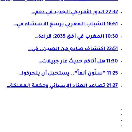
22:32
الدور الأمريكي الجديد في دعم…
16:51
الشباب المغربي يرسخ الاستثناء في…
10:38
المغرب في أفق 2035: قراءة…
22:51
اكتشاف صادم من الصين.. في…
11:30
هل أتاكم حديث غار جبيلات…
11:25
“ستّون ألفاً”.. يستحيل أن يتحركوا…
21:27
تصاعد العناد الإسباني وحكمة المملكة…
فيسبوك
X
يوتيوب
انستقرام