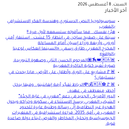
السبت, 8 أغسطس 2026
آخر الأخبار
سوسيولوجيا النص الدستوري وهندسة الفكر الاستشرافي
بالمغرب
هيّئ نفسك.. فما سأقوله ستسمعه لأول مرة !!
سبتة على صفيح ساخن في انتظار 15 غشت.. استنفار أمني
أوروبي وأربعة وزراء إسبان أمام المساءلة
المخرج المغربي طارق رسمي: «السينما انعكاس لوعينا
بالواقع»
🚨🇲🇦👑🏇🏽المرحوم الحسن الثاني وصهوة التبوريدة:
صورة تُعيد كتابة الذاكرة المغربية
🚨🚩مشاريع على الورق وأطلال على الأرض: ماذا يحدث في
بنسليمان؟
🚨🚩⚽🇲🇦💰💸الرباط تفجّر أزمة إنفانتينو.. وفيفا يدخل
أخطر منعطف في عهده..
الدور الأمريكي الجديد في دعم “مغربٍ في غاية الجِدّة”
الشباب المغربي يرسخ الاستثناء في سكونه وحراكه ويحول
الهجرة غير النظامية إلى رسالة وطنية عابرة للحدود
المغرب في أفق 2035: قراءة استشرافية في المتغيرات
الجيوسياسية وتحليل المخاطر والفرص لبناء دولة صاعدة
قوية.