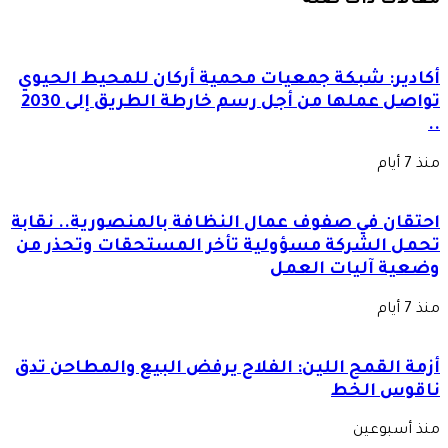
مقالات ذات صلة
أكادير: شبكة جمعيات محمية أركان للمحيط الحيوي
تواصل عملها من أجل رسم خارطة الطريق إلى 2030
..
منذ 7 أيام
احتقان في صفوف عمال النظافة بالمنصورية.. نقابة
تحمل الشركة مسؤولية تأخر المستحقات وتحذر من
وضعية آليات العمل
منذ 7 أيام
أزمة القمح اللين: الفلاح يرفض البيع والمطاحن تدق
ناقوس الخط
منذ أسبوعين