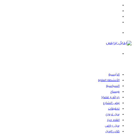
فيسبوك
X
يوتيوب
انستقرام
القائمة
بحث
عن
الرئيسية
الأنشطة الملكية
السياسية
ميساج
جرائم و قضايا
نبض الشارع
تحقيقات
بديل تربوي
اقلام حرة
بديل رياضي
كتاب البديل